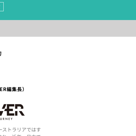
演
力
VER編集長）
オーストラリアではす