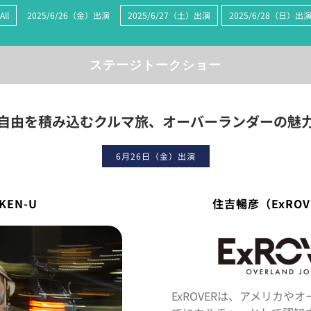
All
2025/6/26（金）出演
2025/6/27（土）出演
2025/6/28（日）出
ステージトークショー
自由を積み込むクルマ旅、オーバーランダーの魅
6月26日（金）出演
KEN-U
住吉暢彦（ExRO
ExROVERは、アメリカや