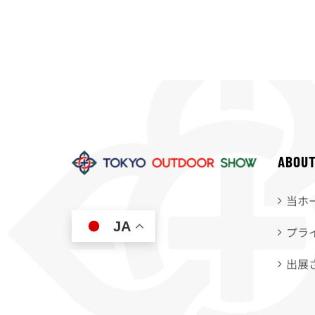
ABOU
当ホ
JA
プラ
出展