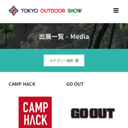
Skip
to
content
出展一覧 – Media
カテゴリー選択
全出展ブランド – All brands
CAMP HACK
GO OUT
アウトドアタウン – Outdoor Town
アウトドアギア – Outdoor Gear