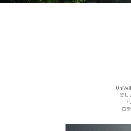
Uni
美し
「
日常