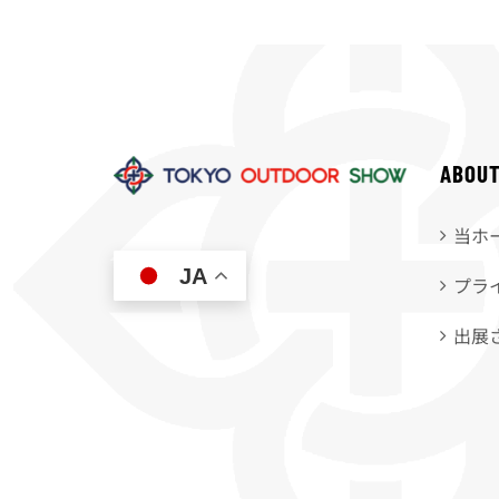
ABOU
当ホ
JA
プラ
出展