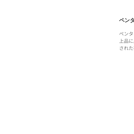
ペン
ペンタ
上品に
された