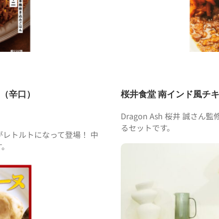
ー（辛口）
桜井食堂 南インド風チ
Dragon Ash 桜井 誠
るセットです。
レトルトになって登場！ 中
す。