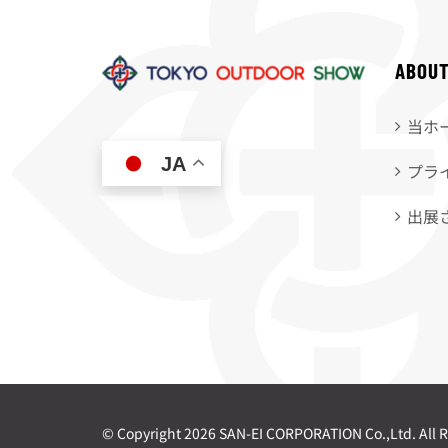
ABOU
当ホ
JA
プラ
出展
© Copyright
2026 SAN-EI CORPORATION Co.,Ltd. All R