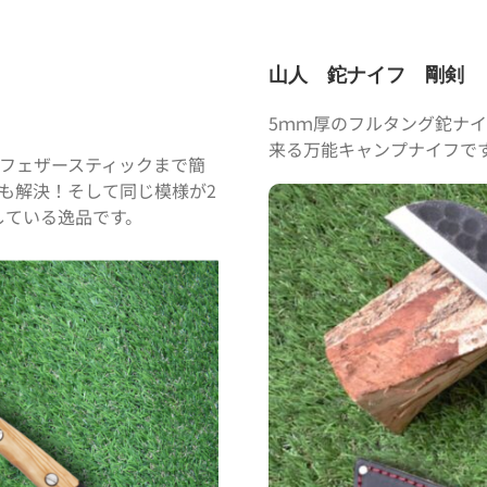
山人 鉈ナイフ 剛剣
5ｍｍ厚のフルタング鉈ナ
来る万能キャンプナイフで
らフェザースティックまで簡
も解決！そして同じ模様が2
している逸品です。