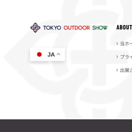
ABOU
当ホ
JA
プラ
出展