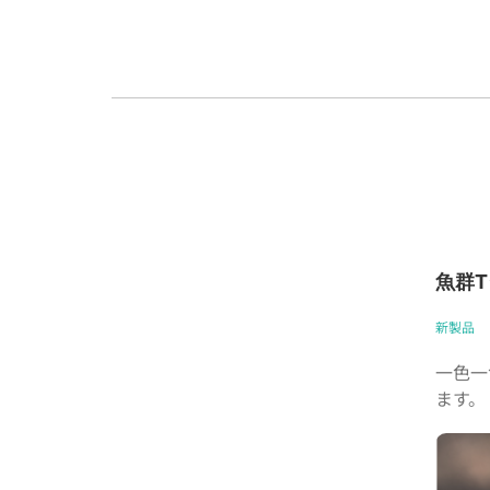
魚群
新製品
一色一
ます。