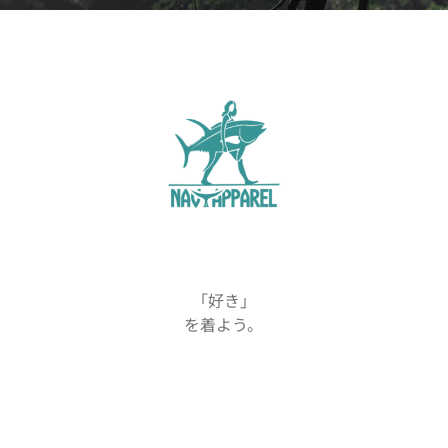
「好き」
を着よう。