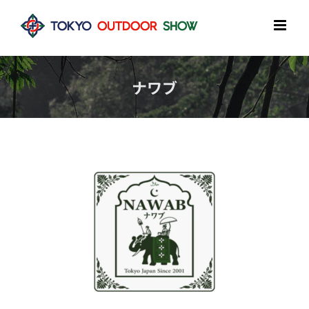
Skip
to
content
ナワブ