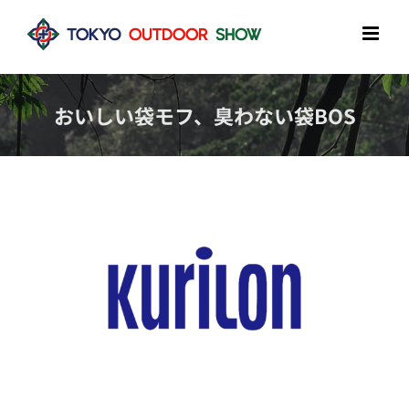
Skip
to
content
おいしい袋モフ、臭わない袋BOS